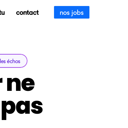
tu
contact
nos jobs
les échos
 ne
 pas