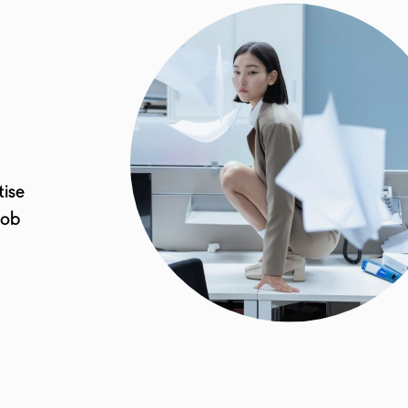
tise
job