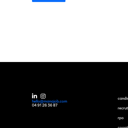
candi
hello@manajob.com
04 91 26 36 87
recru
rpo
coopt